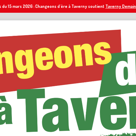
s du 15 mars 2026 : Changeons d'ère à Taverny soutient
Taverny Demain