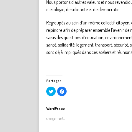
Nous portons d’autres valeurs et nous revendiqu
d’écologie, de solidarité et de démocratie.
Regroupés au sein d’un même collectif citoyen, 
rejoindre afin de préparer ensemble l’avenir de no
saisis des questions d’éducation, environnement, 
santé, solidarité, logement, transport, sécurit
sont déjà impliqués dans ces ateliers et réunion
Partager :
C
C
l
l
i
i
q
q
u
u
e
e
WordPress:
z
z
p
p
chargement…
o
o
u
u
r
r
p
p