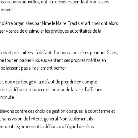
onstructions nouvelles, ont été décidées pendant 5 ans sans
nnement.
 d’être organisées par Mme le Maire. Tracts et affiches ont alors
er » tente de dissimuler les pratiques autoritaires de la
ères et précipitées : à défaut d’actions concrètes pendant 5 ans,
ne tout en papier luxueux vantant ses propres mérites en
e laissent pas si facilement berner.
dit que « ça bouge » ; à défaut de prendre en compte
e ; à défaut de concerter, on inonde la ville d’affiches
e minute.
vons contre ces choix de gestion opaques, à court terme et
 sans vision de l’intérêt général. Non seulement ils
entuent légitimement la défiance à l’égard des élus.