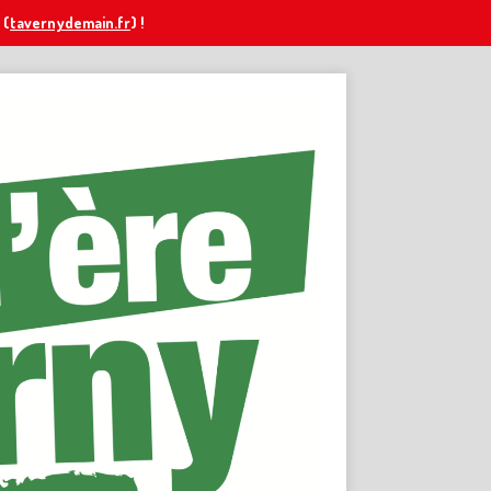
(
tavernydemain.fr
) !