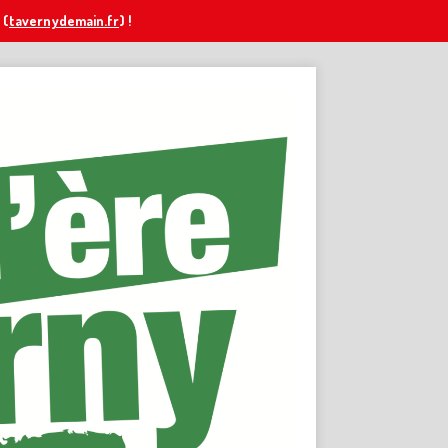
(
tavernydemain.fr
) !