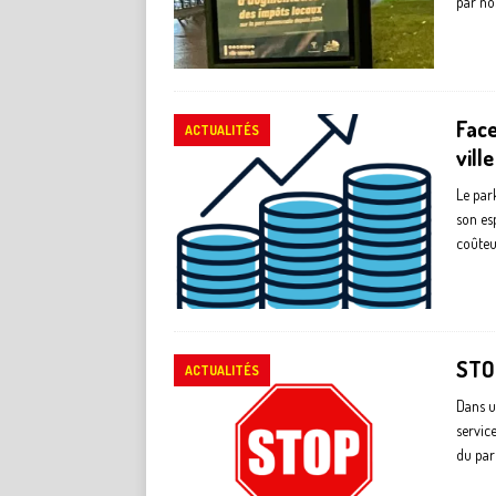
par no
Face
ACTUALITÉS
vill
Le par
son es
coûteu
STOP
ACTUALITÉS
Dans u
service
du par