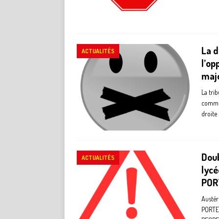
La d
ACTUALITÉS
l’op
majo
La trib
comme 
droite 
Doub
ACTUALITÉS
lycé
POR
Austér
PORTEL