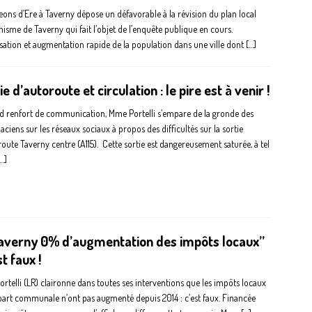
ons d’Ere à Taverny dépose un défavorable à la révision du plan local
nisme de Taverny qui fait l’objet de l’enquête publique en cours.
sation et augmentation rapide de la population dans une ville dont
[…]
ie d’autoroute et circulation : le pire est à venir !
d renfort de communication, Mme Portelli s’empare de la gronde des
ciens sur les réseaux sociaux à propos des difficultés sur la sortie
route Taverny centre (A115). Cette sortie est dangereusement saturée, à tel
…]
averny 0% d’augmentation des impôts locaux”
st faux !
rtelli (LR) claironne dans toutes ses interventions que les impôts locaux
 part communale n’ont pas augmenté depuis 2014 : c’est faux. Financée