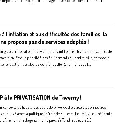
s impôts, une campagne d’affichage diffuse cette tromperie. Mme
[…]
 à l’inflation et aux difficultés des familles, la
e ne propose pas de services adaptés !
king du centre-ville qui deviendra payant Le prix élevé de la piscine et de
pace bien-être La priorité à des équipements du centre-ville, comme la
se rénovation des abords de la Chapelle Rohan-Chabot,
[…]
 à la PRIVATISATION de Taverny !
n contexte de hausse des coûts du privé, quelle place est donnée aux
s publics ? Avec la politique libérale de Florence Portelli, vice-présidente
ti LR, le nombre d’agents municipaux s’effondre : depuis
[…]