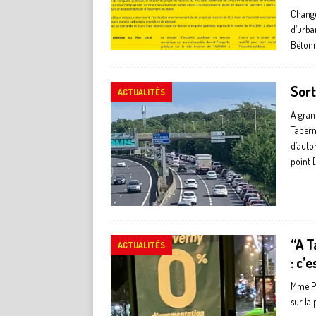
Change
d’urba
Bétoni
Sort
ACTUALITÉS
A gran
Taberna
d’auto
point
[
“A T
ACTUALITÉS
: c’e
Mme Po
sur la