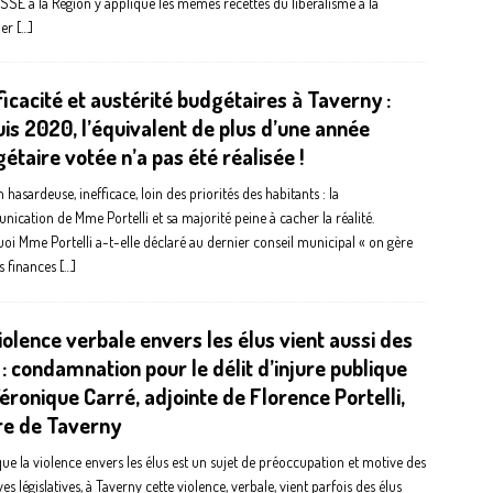
SE à la Région y applique les mêmes recettes du libéralisme à la
her
[…]
ficacité et austérité budgétaires à Taverny :
is 2020, l’équivalent de plus d’une année
étaire votée n’a pas été réalisée !
 hasardeuse, inefficace, loin des priorités des habitants : la
ication de Mme Portelli et sa majorité peine à cacher la réalité.
oi Mme Portelli a-t-elle déclaré au dernier conseil municipal « on gère
es finances
[…]
iolence verbale envers les élus vient aussi des
 : condamnation pour le délit d’injure publique
éronique Carré, adjointe de Florence Portelli,
re de Taverny
que la violence envers les élus est un sujet de préoccupation et motive des
ives législatives, à Taverny cette violence, verbale, vient parfois des élus