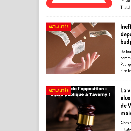
PECRES
Thatc
Inef
ACTUALITÉS
depu
budg
Gestion
commun
Pourqu
bien l
La v
ACTUALITÉS
élus
de V
mai
Alors 
initiat