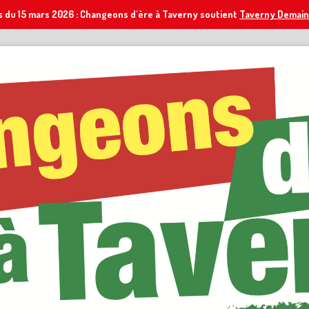
s du 15 mars 2026 : Changeons d'ère à Taverny soutient
Taverny Demain