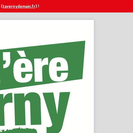
(
tavernydemain.fr
) !