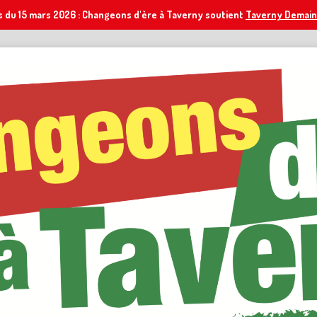
s du 15 mars 2026 : Changeons d'ère à Taverny soutient
Taverny Demain