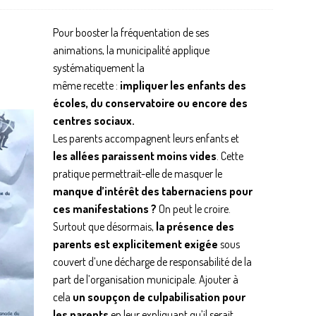
Pour booster la fréquentation de ses
animations, la municipalité applique
systématiquement la
même recette :
impliquer les enfants des
écoles, du conservatoire ou encore des
centres sociaux.
Les parents accompagnent leurs enfants et
les allées paraissent moins vides
. Cette
pratique permettrait-elle de masquer le
manque d’intérêt des tabernaciens pour
ces manifestations ?
On peut le croire.
Surtout que désormais,
la présence des
parents est explicitement exigée
sous
couvert d’une décharge de responsabilité de la
part de l’organisation municipale. Ajouter à
cela
un soupçon de culpabilisation pour
les parents
en leur expliquant qu’il serait