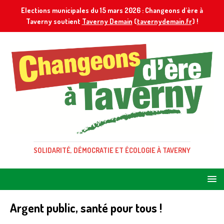
Elections municipales du 15 mars 2026 : Changeons d'ère à
Taverny soutient
Taverny Demain
(
tavernydemain.fr
) !
SOLIDARITÉ, DÉMOCRATIE ET ÉCOLOGIE À TAVERNY
Argent public, santé pour tous !