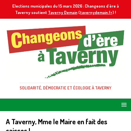
Elections municipales du 15 mars 2026 : Changeons d'ère à
Taverny soutient
Taverny Demain
(
tavernydemain.fr
) !
SOLIDARITÉ, DÉMOCRATIE ET ÉCOLOGIE À TAVERNY
A Taverny, Mme le Maire en fait des
caisses !