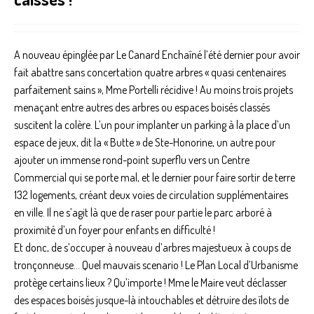
A nouveau épinglée par Le Canard Enchaîné l’été dernier pour avoir
fait abattre sans concertation quatre arbres « quasi centenaires
parfaitement sains », Mme Portelli récidive ! Au moins trois projets
menaçant entre autres des arbres ou espaces boisés classés
suscitent la colère. L’un pour implanter un parking à la place d’un
espace de jeux, dit la « Butte » de Ste-Honorine, un autre pour
ajouter un immense rond-point superflu vers un Centre
Commercial qui se porte mal, et le dernier pour faire sortir de terre
132 logements, créant deux voies de circulation supplémentaires
en ville. Il ne s’agit là que de raser pour partie le parc arboré à
proximité d’un foyer pour enfants en difficulté !
Et donc, de s’occuper à nouveau d’arbres majestueux à coups de
tronçonneuse… Quel mauvais scenario ! Le Plan Local d’Urbanisme
protège certains lieux ? Qu’importe ! Mme le Maire veut déclasser
des espaces boisés jusque-là intouchables et détruire des îlots de