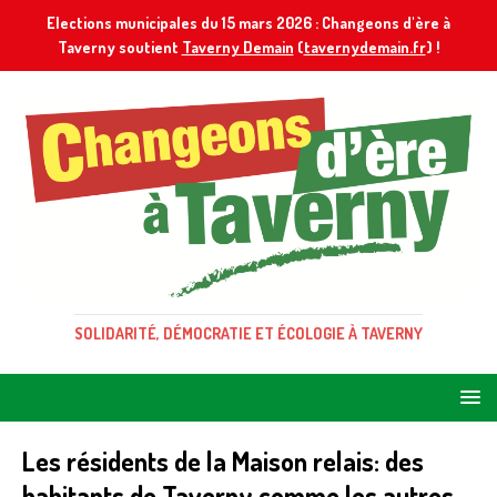
Elections municipales du 15 mars 2026 : Changeons d'ère à
Taverny soutient
Taverny Demain
(
tavernydemain.fr
) !
SOLIDARITÉ, DÉMOCRATIE ET ÉCOLOGIE À TAVERNY
Les résidents de la Maison relais: des
habitants de Taverny comme les autres