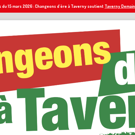
s du 15 mars 2026 : Changeons d'ère à Taverny soutient
Taverny Demain