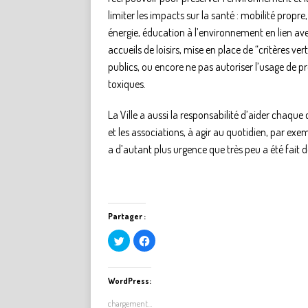
limiter les impacts sur la santé : mobilité propr
énergie, éducation à l’environnement en lien avec
accueils de loisirs, mise en place de “critères ver
publics, ou encore ne pas autoriser l’usage de p
toxiques.
La Ville a aussi la responsabilité d’aider chaque c
et les associations, à agir au quotidien, par exem
a d’autant plus urgence que très peu a été fait
Partager :
C
C
l
l
i
i
q
q
u
u
e
e
WordPress:
z
z
p
p
chargement…
o
o