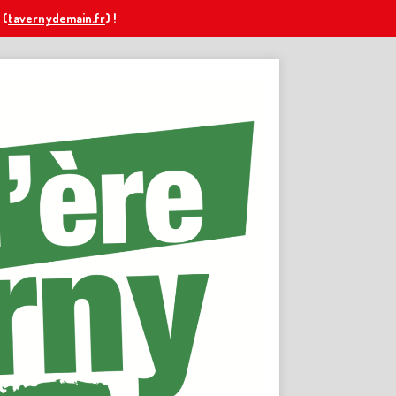
(
tavernydemain.fr
) !