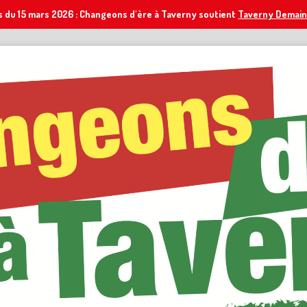
s du 15 mars 2026 : Changeons d'ère à Taverny soutient
Taverny Demain