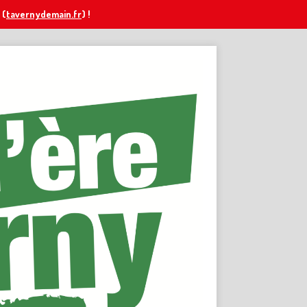
(
tavernydemain.fr
) !