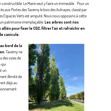
 constructible. Le Maire veut y faire un immeuble… Pour un
és aux Portes des Taverny le bois des Aulnayes, classé par
des Espaces Verts est amputé. Nous nous opposons à cette
 un patrimoine irremplaçable.
Les arbres sont nos
alliés pour fixer le CO2, filtrer l’air et rafraîchir en
de canicule.
 au bord de la
ion.
Taverny ne
s des voies de
n qui
t un
ent illimité de
ent déjà au
ationnement.