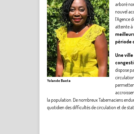
arboré non
nouvel acc
l’Agence 
atteinte à
meilleurs 
période 
Une ville
congest
dispose pa
circulatio
Yolande Baeta
permetten
accroissem
la population. De nombreux Tabernaciens endur
quotidien des difficultés de circulation et de st