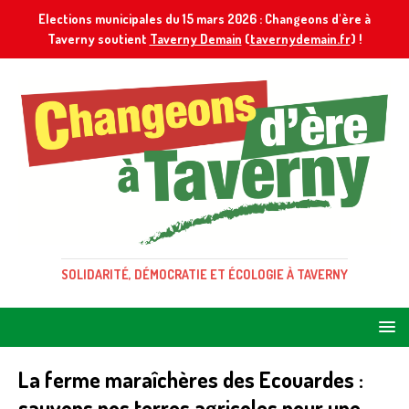
Elections municipales du 15 mars 2026 : Changeons d'ère à
Taverny soutient
Taverny Demain
(
tavernydemain.fr
) !
SOLIDARITÉ, DÉMOCRATIE ET ÉCOLOGIE À TAVERNY
La ferme maraîchères des Ecouardes :
sauvons nos terres agricoles pour une