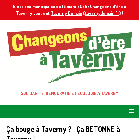
Elections municipales du 15 mars 2026 : Changeons d'ère à
Taverny soutient
Taverny Demain
(
tavernydemain.fr
) !
SOLIDARITÉ, DÉMOCRATIE ET ÉCOLOGIE À TAVERNY
Ça bouge à Taverny ? : Ça BETONNE à
Taverny !