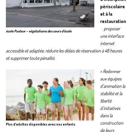
périscolaire
et à la
restauration
:
proposer
école Pasteur – végétalisons des cours d’école
une interface
internet
accessible et adaptée, réduire les délais de réservation à 48 heures
et supprimer toute pénalité.
>
Redonner
aux équipes
d’animation la
stabilité et la
liberté
d’initiatives
dans la
construction
Plus d’adultes disponibles avec nos enfants
de leurs