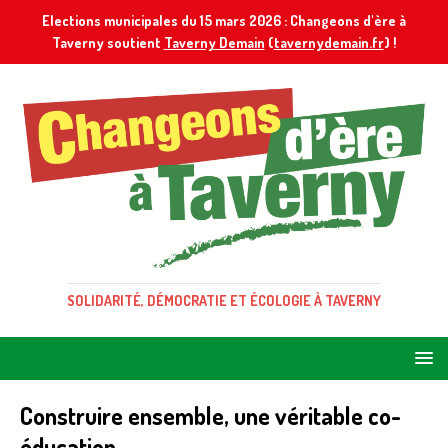
Elections municipales du 15 mars 2026 : Changeons d'ère à
Taverny soutient
Taverny Demain
(
tavernydemain.fr
) !
SOLIDARITÉ, DÉMOCRATIE ET ÉCOLOGIE À TAVERNY
Construire ensemble, une véritable co-
éducation