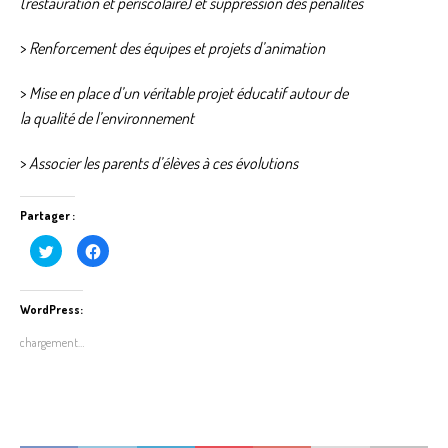
(restauration et périscolaire) et suppression des pénalités
>
Renforcement des équipes et projets d’animation
>
Mise en place d’un véritable projet éducatif autour de
la qualité de l’environnement
>
Associer les parents d’élèves à ces évolutions
Partager :
C
C
l
l
i
i
q
q
u
u
e
e
WordPress:
z
z
p
p
chargement…
o
o
u
u
r
r
p
p
a
a
r
r
t
t
a
a
g
g