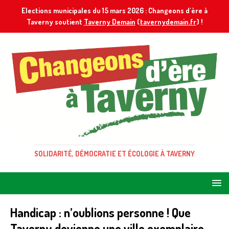
Elections municipales du 15 mars 2026 : Changeons d'ère à
Taverny soutient
Taverny Demain
(
tavernydemain.fr
) !
SOLIDARITÉ, DÉMOCRATIE ET ÉCOLOGIE À TAVERNY
Handicap : n’oublions personne ! Que
Taverny devienne une ville exemplaire