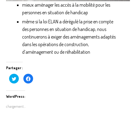
mieux aménager les accès à la mobilité pour les
personnes en situation de handicap
même si la loi ELAN a dérégulé la prise en compte
des personnes en situation de handicap, nous
continuerons à exiger des aménagements adaptés
dans les opérations de construction,
d’aménagement ou de réhabilitation
Partager :
C
C
l
l
i
i
q
q
u
u
e
e
WordPress:
z
z
p
p
chargement…
o
o
u
u
r
r
p
p
a
a
r
r
t
t
a
a
g
g