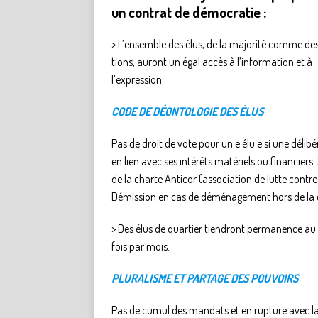
un contrat de démocratie :
> L’ensemble des élus, de la majorité comme de
tions, auront un égal accès à l’information et à
l’expression.
CODE DE DÉONTOLOGIE DES ÉLUS
Pas de droit de vote pour un·e élu·e si une délibé
en lien avec ses intérêts matériels ou financiers.
de la charte Anticor (association de lutte contre
Démission en cas de déménagement hors de l
> Des élus de quartier tiendront permanence a
fois par mois.
PLURALISME ET PARTAGE DES POUVOIRS
Pas de cumul des mandats et en rupture avec la