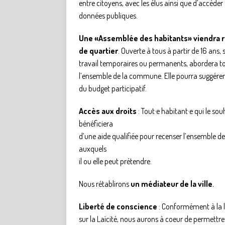
entre citoyens, avec les élus ainsi que d’accéder
données publiques.
Une «Assemblée des habitants» viendra r
de quartier
. Ouverte à tous à partir de 16 ans, 
travail temporaires ou permanents, abordera tou
l’ensemble de la commune. Elle pourra suggérer 
du budget participatif.
Accès aux droits
: Tout·e habitant·e qui le sou
bénéficiera
d’une aide qualifiée pour recenser l’ensemble de
auxquels
il ou elle peut prétendre.
Nous rétablirons
un médiateur de la ville
.
Liberté de conscience
: Conformément à la l
sur la Laïcité, nous aurons à coeur de permettr