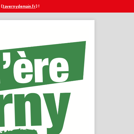
(
tavernydemain.fr
) !