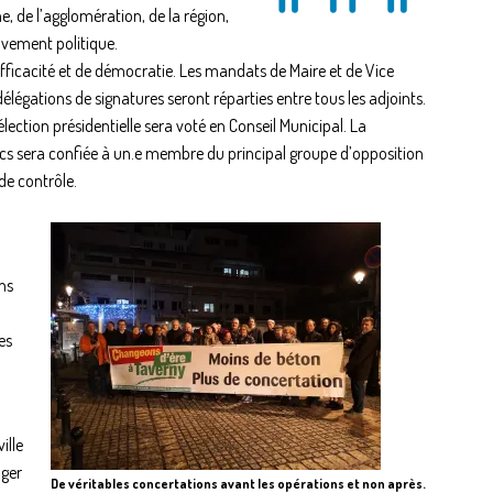
de l’agglomération, de la région,
uvement politique.
efficacité et de démocratie. Les mandats de Maire et de Vice
délégations de signatures seront réparties entre tous les adjoints.
lection présidentielle sera voté en Conseil Municipal. La
s sera confiée à un.e membre du principal groupe d’opposition
de contrôle.
ns
es
ille
nger
De véritables concertations avant les opérations et non après.