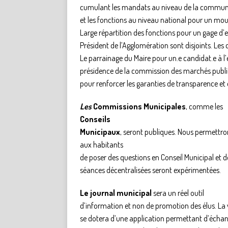
cumulant les mandats au niveau de la commune, 
et les fonctions au niveau national pour un mo
Large répartition des fonctions pour un gage d’
Président de l’Agglomération sont disjoints. Les 
Le parrainage du Maire pour un.e candidat.e à l’é
présidence de la commission des marchés public
pour renforcer les garanties de transparence et 
Les
Commissions Municipales
, comme les
Conseils
Municipaux
, seront publiques. Nous permettro
aux habitants
de poser des questions en Conseil Municipal et d
séances décentralisées seront expérimentées.
Le journal municipal
sera un réel outil
d’information et non de promotion des élus. La v
se dotera d’une application permettant d’écha