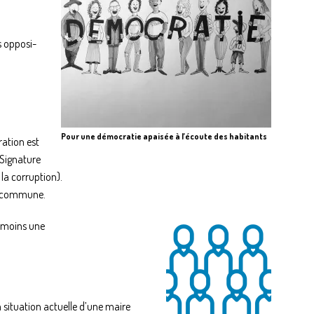
s opposi-
Pour une démocratie apaisée à l’écoute des habitants
ration est
 Signature
 la corruption).
a commune.
u moins une
 situation actuelle d’une maire