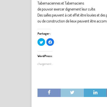
Tabernaciennes et Tabernaciens
de pouvoir exercer dignement leur culte.
Des salles peuvent à cet effet être louées et des 
ou de construction de lieux peuvent être acco
Partager :
C
C
l
l
i
i
q
q
u
u
e
e
WordPress:
z
z
p
p
chargement…
o
o
u
u
r
r
p
p
a
a
r
r
t
t
a
a
g
g
e
e
r
r
s
s
u
u
r
r
T
F