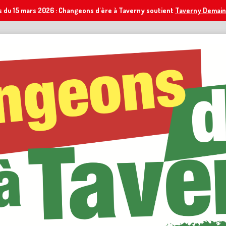
s du 15 mars 2026 : Changeons d'ère à Taverny soutient
Taverny Demain