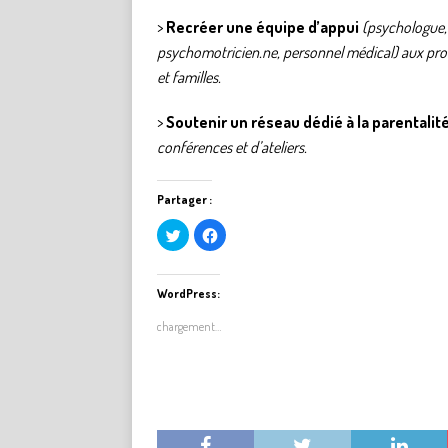
>
Recréer une équipe d’appui
(psychologue,
psychomotricien.ne, personnel médical) aux pro
et familles.
>
Soutenir un réseau dédié à la parentalit
conférences et d’ateliers.
Partager :
C
C
l
l
i
i
q
q
u
u
e
e
WordPress:
z
z
p
p
chargement…
o
o
u
u
r
r
p
p
a
a
r
r
t
t
a
a
g
g
e
e
r
r