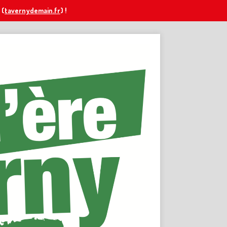
(
tavernydemain.fr
) !