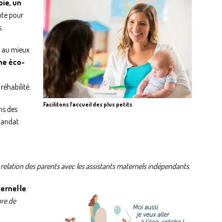
oie, un
nte pour
s.
r au mieux
ne éco-
réhabilité.
Facilitons l’accueil des plus petits
ns des
mandat.
relation des parents avec les assistants maternels indépendants.
ernel·le
bre de