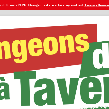
s du 15 mars 2026 : Changeons d'ère à Taverny soutient
Taverny Demain