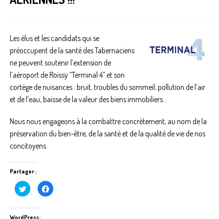
Les élus et les candidats qui se
préoccupent de la santé des Tabernaciens
ne peuvent soutenir l’extension de
l’aéroport de Roissy “Terminal 4” et son
cortège de nuisances : bruit, troubles du sommeil, pollution de l’air
et de l’eau, baisse de la valeur des biens immobiliers…
Nous nous engageons à la combattre concrètement, au nom de la
préservation du bien-être, de la santé et de la qualité de vie de nos
concitoyens.
Partager :
C
C
l
l
i
i
q
q
u
u
e
e
WordPress: