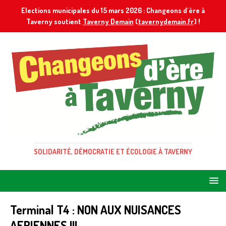
Elections municipales du 15 mars 2026 : Changeons d'ère à
Taverny soutient
Taverny Demain
(
tavernydemain.fr
) !
SOLIDARITÉ, DÉMOCRATIE ET ÉCOLOGIE À TAVERNY
Terminal T4 : NON AUX NUISANCES
AERIENNES !!!