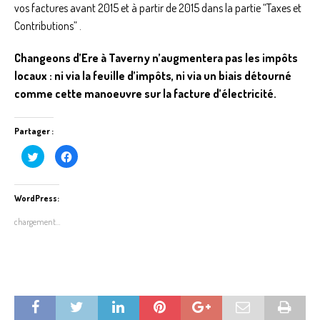
vos factures avant 2015 et à partir de 2015 dans la partie “Taxes et
Contributions” .
Changeons d’Ere à Taverny n’augmentera pas les impôts
locaux : ni via la feuille d’impôts, ni via un biais détourné
comme cette manoeuvre sur la facture d’électricité.
Partager :
C
C
l
l
i
i
q
q
u
u
e
e
WordPress:
z
z
p
p
chargement…
o
o
u
u
r
r
p
p
a
a
r
r
t
t
a
a
g
g
e
e
r
r
s
s