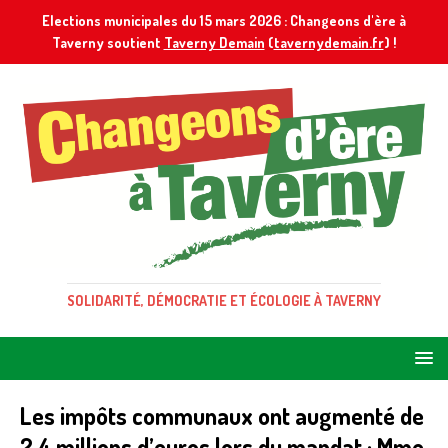
Elections municipales du 15 mars 2026 : Changeons d'ère à
Taverny soutient
Taverny Demain
(
tavernydemain.fr
) !
SOLIDARITÉ, DÉMOCRATIE ET ÉCOLOGIE À TAVERNY
Les impôts communaux ont augmenté de
2,4 millions d’euros lors du mandat : Mme