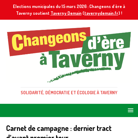
Elections municipales du 15 mars 2026 : Changeons d'ère à
Taverny soutient
Taverny Demain
(
tavernydemain.fr
) !
SOLIDARITÉ, DÉMOCRATIE ET ÉCOLOGIE À TAVERNY
Carnet de campagne : dernier tract
d’avant premier tour