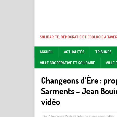
SOLIDARITÉ, DÉMOCRATIE ET ÉCOLOGIE À TAVE
ACCUEIL
ACTUALITÉS
TRIBUNES
VILLE COOPÉRATIVE ET SOLIDAIRE
VILLE
Changeons d’Ère : prop
Sarments – Jean Bouin
vidéo
Démocratie
,
Ecologie
,
Infos
,
Le programme
,
Vidéos