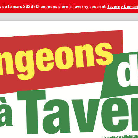
s du 15 mars 2026 : Changeons d'ère à Taverny soutient
Taverny Demain