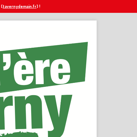
(
tavernydemain.fr
) !