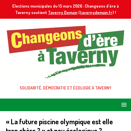
Elections municipales du 15 mars 2026 : Changeons d'ère à
Taverny soutient
Taverny Demain
(
tavernydemain.fr
) !
SOLIDARITÉ, DÉMOCRATIE ET ÉCOLOGIE À TAVERNY
« La future piscine olympique est elle
trop chère ? » et peu écologique ?