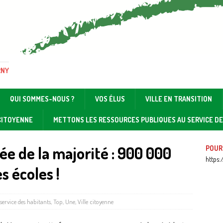
RNY
QUI SOMMES-NOUS ?
VOS ÉLUS
VILLE EN TRANSITION
 CITOYENNE
METTONS LES RESSOURCES PUBLIQUES AU SERVICE D
ée de la majorité : 900 000
POUR
https:
s écoles !
service des habitants
,
Top
,
Une
,
Ville citoyenne