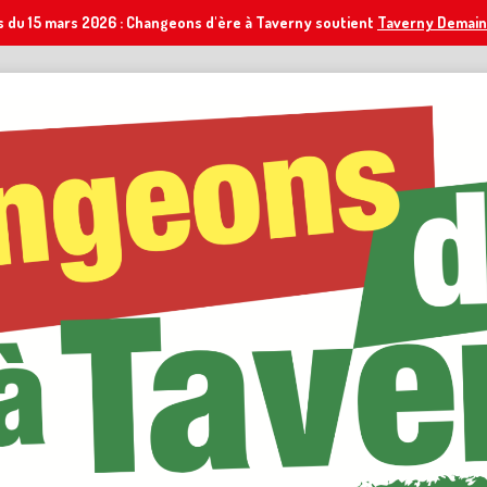
s du 15 mars 2026 : Changeons d'ère à Taverny soutient
Taverny Demain