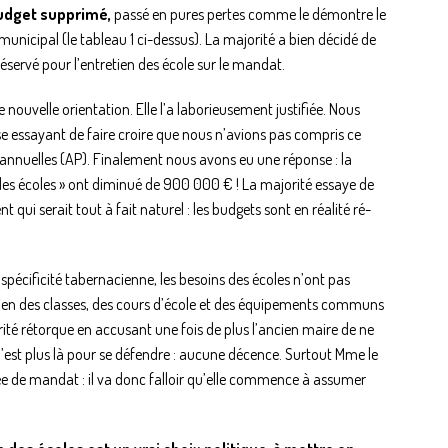
 budget supprimé,
passé en pures pertes comme le démontre le
municipal (le tableau 1 ci-dessus). La majorité a bien décidé de
éservé pour l’entretien des école sur le mandat.
 nouvelle orientation. Elle l’a laborieusement justifiée. Nous
e essayant de faire croire que nous n’avions pas compris ce
annuelles (AP). Finalement nous avons eu une réponse : la
des écoles » ont diminué de 900 000 € ! La majorité essaye de
 qui serait tout à fait naturel : les budgets sont en réalité ré-
pécificité tabernacienne, les besoins des écoles n’ont pas
retien des classes, des cours d’école et des équipements communs
ité rétorque en accusant une fois de plus l’ancien maire de ne
 n’est plus là pour se défendre : aucune décence. Surtout Mme le
 de mandat : il va donc falloir qu’elle commence à assumer