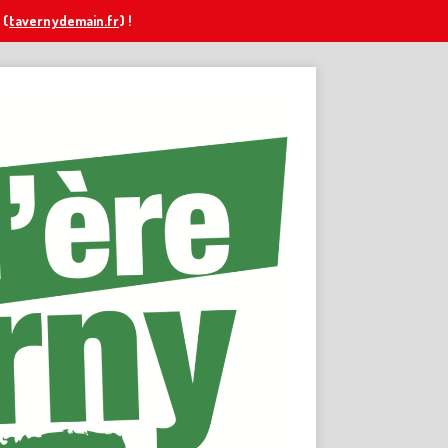
(
tavernydemain.fr
) !