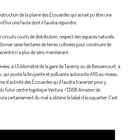
onstruction de la plaine des Écouardes qui aurait pu être une
urd’hui une faute dont il faudra répondre.
 circuits courts de distribution, respect des espaces naturels,
donner seize hectares de terres cultivées pour construire de
xcentré n’a plus de sens maintenant.
ivées, à 1,5 kilomètre de la gare de Taverny ou de Bessancourt, à
 qui jouxte la bruyante et polluante autoroute A115 au niveau
zone d’activité des Écouardes qu’il faudra traverser pour y
e du futur centre logistique Vectura /CDG8 Amazon de
ra certainement du mal à obtenir le label d’écoquartier. C’est