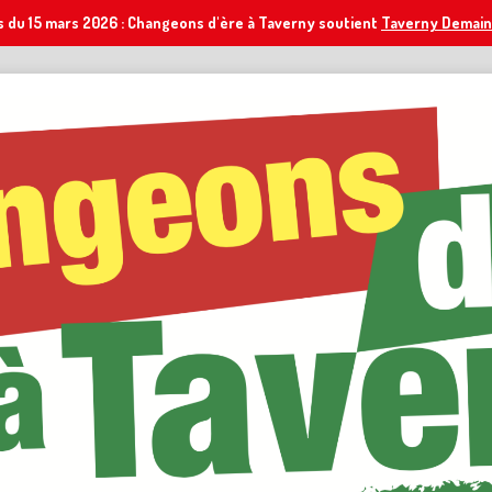
s du 15 mars 2026 : Changeons d'ère à Taverny soutient
Taverny Demain