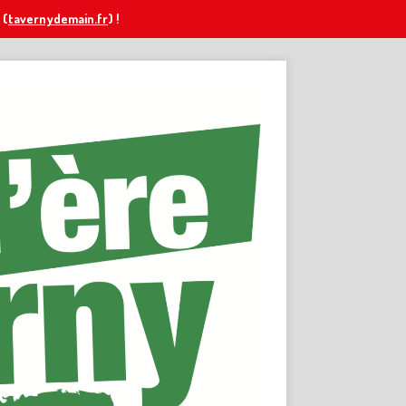
(
tavernydemain.fr
) !