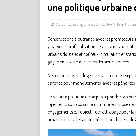
une politique urbaine 
Actualités
,
Ecologie
,
Infos
,
Santé
,
Une
,
Ville en transit
Constructions à outrance avec les promoteurs
y parvenir, artificialisation des sols tous azi
urbains douteux et coûteux, circulation et stat
gagné en qualité de vie ces dernières années.
Ne parlons pas des logements sociaux, en sept an
carence pour manquements, avec les pénalités fi
La volonté politique de ne pas répondre rapide
logements sociaux sur la commune impose de cons
engagements et l’objectif de rattrapage pour la 
urbaine de la ville fait de même pour la pério