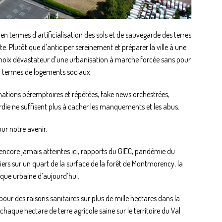
 en termes d’artificialisation des sols et de sauvegarde des terres
tte. Plutôt que d’anticiper sereinement et préparer la ville à une
 choix dévastateur d’une urbanisation à marche forcée sans pour
n termes de logements sociaux.
mations péremptoires et répétées, fake news orchestrées,
e ne suffisent plus à cacher les manquements et les abus.
our notre avenir.
ncore jamais atteintes ici, rapports du GIEC, pandémie du
ers sur un quart de la surface de la forêt de Montmorency, la
tique urbaine d’aujourd’hui.
r des raisons sanitaires sur plus de mille hectares dans la
haque hectare de terre agricole saine sur le territoire du Val