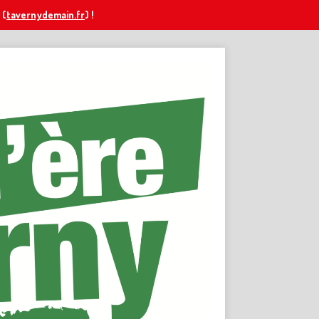
(
tavernydemain.fr
) !