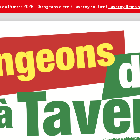
s du 15 mars 2026 : Changeons d'ère à Taverny soutient
Taverny Demain