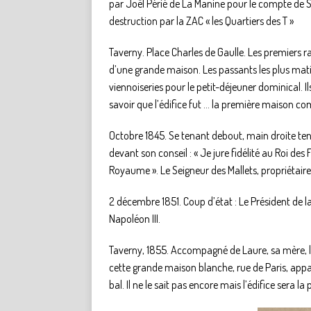
par Joël Périé de La Manine pour le compte de S
destruction par la ZAC « les Quartiers des T »
Taverny. Place Charles de Gaulle. Les premiers r
d’une grande maison. Les passants les plus mati
viennoiseries pour le petit-déjeuner dominical. I
savoir que l’édifice fut … la première maison co
Octobre 1845. Se tenant debout, main droite te
devant son conseil : « Je jure fidélité au Roi des
Royaume ». Le Seigneur des Mallets, propriétaire
2 décembre 1851. Coup d’état : Le Président de 
Napoléon III.
Taverny, 1855. Accompagné de Laure, sa mère, l
cette grande maison blanche, rue de Paris, app
bal. Il ne le sait pas encore mais l’édifice sera l