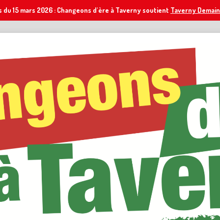
s du 15 mars 2026 : Changeons d'ère à Taverny soutient
Taverny Demain