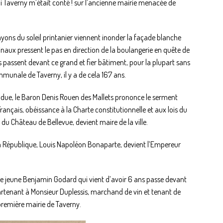
i Taverny m’était conté ! sur l’ancienne mairie menacée de
ayons du soleil printanier viennent inonder la façade blanche
naux pressent le pas en direction de la boulangerie en quête de
ls passent devant ce grand et fier bâtiment, pour la plupart sans
mmunale de Taverny, il y a de cela 167 ans.
ndue, le Baron Denis Rouen des Mallets prononce le serment
 Français, obéissance à la Charte constitutionnelle et aux lois du
 du Château de Bellevue, devient maire de la ville.
la République, Louis Napoléon Bonaparte, devient l’Empereur
e jeune Benjamin Godard qui vient d’avoir 6 ans passe devant
artenant à Monsieur Duplessis, marchand de vin et tenant de
a première mairie de Taverny.