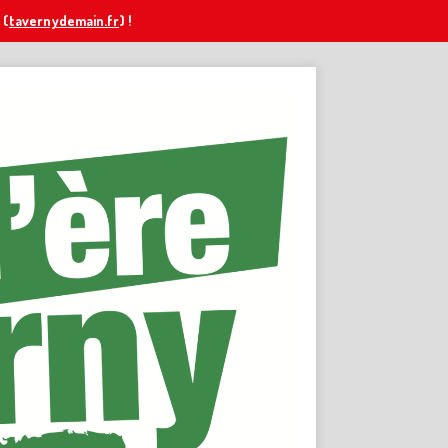
(
tavernydemain.fr
) !