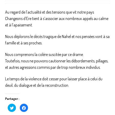
Au regard de l’actualité et des tensions que vit notre pays
Changeons d’Ere tient à s’associer aux nombreux appels au calme
et à l’apaisement.
Nous déplorons le décès tragique de Nahel et nos pensées vont à sa
famille et à ses proches.
Nous comprenons la colère suscitée par ce drame.
Toutefois, nous ne pouvons cautionner les débordements, pillages,
et autres agressions commis par de trop nombreux individus.
Le temps de la violence doit cesser pour laisser place à celui du
deuil, du dialogue et de la reconstruction.
Partager :
C
C
l
l
i
i