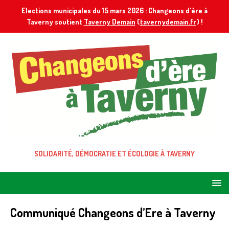
Elections municipales du 15 mars 2026 : Changeons d'ère à
Taverny soutient
Taverny Demain
(
tavernydemain.fr
) !
SOLIDARITÉ, DÉMOCRATIE ET ÉCOLOGIE À TAVERNY
Communiqué Changeons d’Ere à Taverny