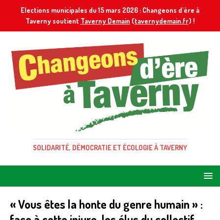
Elections municipales du 15 mars 2026 : Changeons d'ère à
Taverny soutient
Taverny Demain
(
tavernydemain.fr
) !
SOLIDARITÉ, DÉMOCRATIE ET ÉCOLOGIE À TAVERNY
« Vous êtes la honte du genre humain » :
face à cette injure, les élus du collectif