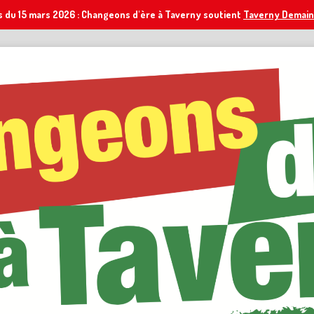
s du 15 mars 2026 : Changeons d'ère à Taverny soutient
Taverny Demain