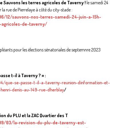
te
Sauvons les terres agricoles de Taverny !
le samedi 24
r la rue de Pierrelaye à côté du city-stade :
06/12/sauvons-nos-terres-samedi-24-juin-a-15h-
-agricoles-de-taverny/
uppléants pour les élections sénatoriales de septemnre 2023
se t-il à Taverny ? » :
04/que-se-passe-t-il-a-taverny-reunion-dinformation-et-
henri-denis-au-149-rue-dherblay
/
ion du PLU et la ZAC Quartier des T
09/03/la-revision-du-plu-de-taverny-est-