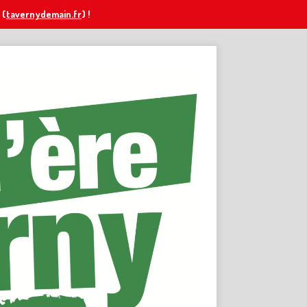
(
tavernydemain.fr
) !