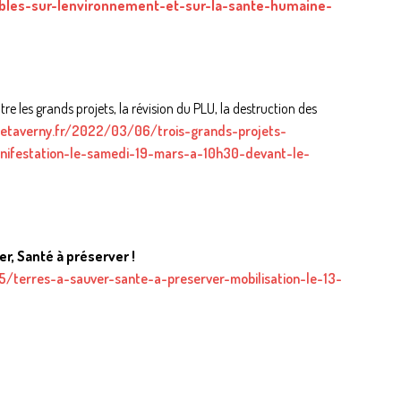
ables-sur-lenvironnement-et-sur-la-sante-humaine-
e les grands projets, la révision du PLU, la destruction des
retaverny.fr/2022/03/06/trois-grands-projets-
ifestation-le-samedi-19-mars-a-10h30-devant-le-
r, Santé à préserver !
5/terres-a-sauver-sante-a-preserver-mobilisation-le-13-