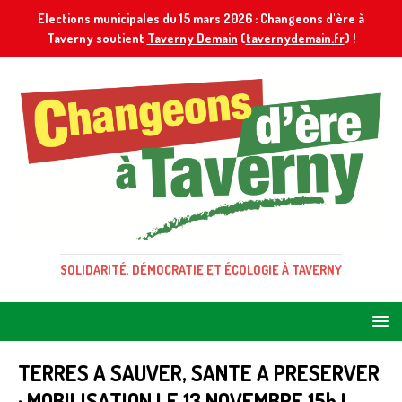
Elections municipales du 15 mars 2026 : Changeons d'ère à
Taverny soutient
Taverny Demain
(
tavernydemain.fr
) !
SOLIDARITÉ, DÉMOCRATIE ET ÉCOLOGIE À TAVERNY
TERRES A SAUVER, SANTE A PRESERVER
: MOBILISATION LE 13 NOVEMBRE 15h !