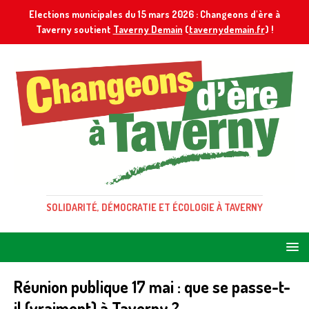
Elections municipales du 15 mars 2026 : Changeons d'ère à
Taverny soutient
Taverny Demain
(
tavernydemain.fr
) !
SOLIDARITÉ, DÉMOCRATIE ET ÉCOLOGIE À TAVERNY
Réunion publique 17 mai : que se passe-t-
il (vraiment) à Taverny ?