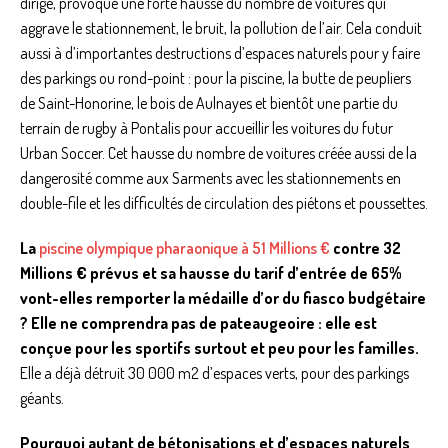
dirige, provoque une forte hausse du nombre de voitures qui
aggrave le stationnement, le bruit, la pollution de l’air. Cela conduit
aussi à d’importantes destructions d’espaces naturels pour y faire
des parkings ou rond-point : pour la piscine, la butte de peupliers
de Saint-Honorine, le bois de Aulnayes et bientôt une partie du
terrain de rugby à Pontalis pour accueillir les voitures du futur
Urban Soccer. Cet hausse du nombre de voitures créée aussi de la
dangerosité comme aux Sarments avec les stationnements en
double-file et les difficultés de circulation des piétons et poussettes.
La
piscine olympique pharaonique à 51 Millions €
contre 32
Millions € prévus et sa hausse du tarif d’entrée de 65%
vont-elles remporter la médaille d’or du fiasco budgétaire
?
Elle ne comprendra pas de pateaugeoire : elle est
conçue pour les sportifs surtout et peu pour les familles.
Elle a déjà détruit 30 000 m2 d’espaces verts, pour des parkings
géants.
Pourquoi autant de bétonisations et d’espaces naturels